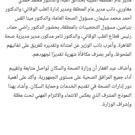
مدير عام المنطقة الطبية بحدائق القبة؛ والدكتور محمد حمدي
مغاوري، نائب مدير عام المنطقة ومدير إدارة الطب الوقائي؛ والدكتور
أحمد محمد سليمان، مسؤول الصحة العامة؛ والدكتور مينا القس
بنيامين، مسؤول التحصينات بالمنطقة، بحضور الدكتور راضي حماد،
رئيس قطاع الطب الوقائي، والدكتور تامر مدكور، مدير مديرية صحة
القاهرة. وأعرب نائب الوزير عن امتنانه وتقديره للفريق على تفانيهم
الملحوظ، وأمر بصرف مكافأة شهرية تقديرًا لجهودهم.
وأضاف عبد الغفار أن وزارة الصحة والسكان تُواصل متابعة وتقييم
أداء جميع المرافق الصحية على مستوى الجمهورية. وأكد على أهمية
دور إدارات الصحة في تقديم الخدمات وحماية السكان. وأشاد بهذا
النموذج المشرف الذي يعكس الانتماء والالتزام المهني تحت مظلة
وإشراف الوزارة.