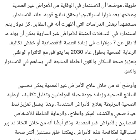
طويلة، موضحا أن الاستثمار في الوقاية من الأمراض غير المعدية
وعلاجها يعد قرارا استراتيجيا يحقق نتائج قوية. عائد الاستثمار،
مستشهداً ببعض الدراسات التي أظهرت أنه في المقابل، كل دولار يتم
استثماره في التدخلات المثبتة للأمراض غير السارية يمكن أن يولد ما
لا يقل عن 7 دولارات في زيادة التنمية الاقتصادية أو خفض تكاليف
الرعاية الصحية بحلول عام 2030 بما يتوافق مع الالتزام الوطني
بتعزيز صحة السكان والقوى العاملة المنتجة التي يساهم في الاستقرار
والنمو.
وأوضح أنه من خلال علاج الأمراض غير المعدية يمكن تحسين
النتائج الصحية وزيادة جودة حياة المواطنين وتقليل تكاليف الرعاية
الصحية المرتبطة بعلاج الأمراض المتقدمة. وهذا يشمل تعزيز نمط
حياة صحي والكشف المبكر والعلاج. والرعاية الشاملة للأشخاص
المصابين بالأمراض غير المعدية. وذكر أيضًا أنه من خلال اتخاذ تدابير
استباقية لمكافحة هذه الأمراض، يمكننا خلق مستقبل أكثر صحة