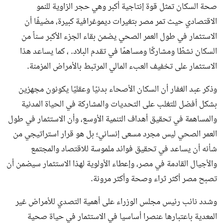
صحة السكان تمثل قوة إنتاجية أكبر وهي حجر الزاوية للنمو
الاقتصادي حيث تمر مصر بتغيرات ديموغرافية كبيرة، مضيفًا أن
الاستثمار في طول العمر الصحي يضمن بقاء الجزء الأكبر سناً من
السكان نشطًا ومشاركًا ومساهمًا في تقدم البلاد. ، كما يساعد هذا
الاستثمار على تخفيف العبء المالي المرتبط بالأمراض المزمنة.
وذكر عبد الغفار أن السكان الأصحاء بدنيًا وعقليًا يكونون مجهزين
بشكل أفضل للتغلب على التحديات والمشاركة في الحياة المدنية
والمساهمة في تحقيق أهداف التنمية الأوسع، وأن الاستثمار في طول
العمر الصحي ليس مجرد مسعى إنساني؛ بل هو قرار استراتيجي من
شأنه أن يساعد في تحقيق فوائد ملموسة للاقتصاد والمجتمع
والأجيال القادمة في مصر، وإعطاء الأولوية لهذا الاستثمار سيضمن أن
تصبح مصر أكثر ثراء وصحة وأكثر مرونة.
وشدد نائب رئيس مجلس الوزراء على أهمية التصدي للأمراض غير
المعدية باعتبارها عنصرا أساسيا في الاستثمار في حياة صحية