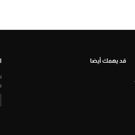
قد يهمك أيضا
ا
ا
و