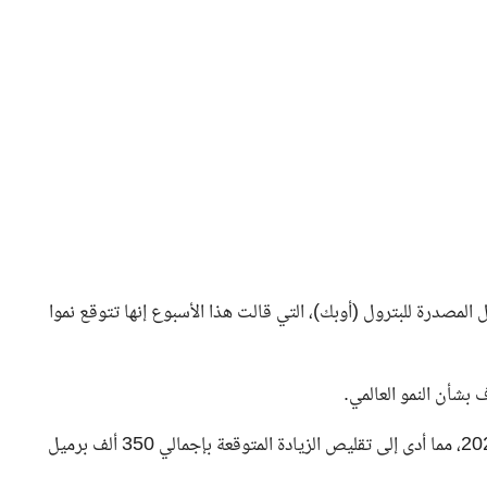
لمصدرة للبترول (أوبك)، التي قالت هذا الأسبوع إنها تتوقع نموا
 بشأن النمو العالمي.
وعلى مدار العام، خفضت الوكالة مراراً وتكراراً توقعاتها لعام 2025، مما أدى إلى تقليص الزيادة المتوقعة بإجمالي 350 ألف برميل