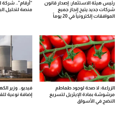
رئيس هيئة الاستثمار: إصدار قانون
“أرقام”.. شركة 
شركات جديد يتيح إنجاز جميع
منصة لتحليل الب
الموافقات إلكترونياً في 20 يوماً
الزراعة: لا صحة لوجود طماطم
فيديو.. وزير الك
مرشوشة بمادة الإيثريل لتسريع
إضافة نوعية للقد
النضج في الأسواق