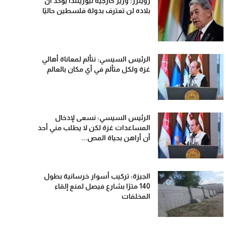
رويترز: وزير خارجية نيوزيلندا يؤكد أن
بلاده لن تعترف بدولة فلسطين حاليًا
الرئيس السيسي: نتألم لمعاناة أهالي
غزة ولكل متألم في أي مكان بالعالم
الرئيس السيسي: نسعى لإدخال
المساعدات غزة لكن لا يطلب مني أحد
أن أراهن بحياة المص...
الجيزة: تركيب أسوار خرسانية بطول
140 مترًا بشارع فيصل لمنع إلقاء
المخلفات