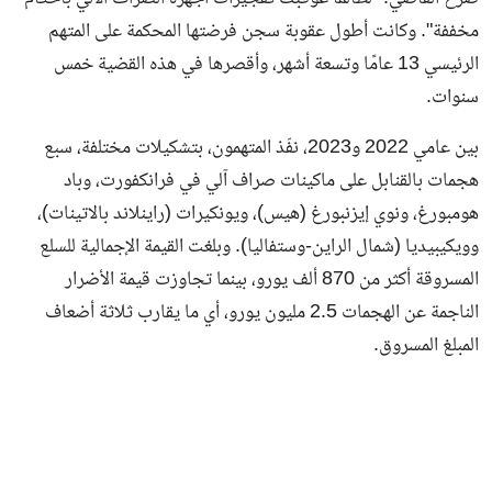
مخففة". وكانت أطول عقوبة سجن فرضتها المحكمة على المتهم
الرئيسي 13 عامًا وتسعة أشهر، وأقصرها في هذه القضية خمس
سنوات.
بين عامي 2022 و2023، نفّذ المتهمون، بتشكيلات مختلفة، سبع
هجمات بالقنابل على ماكينات صراف آلي في فرانكفورت، وباد
هومبورغ، ونوي إيزنبورغ (هيس)، ويونكيرات (راينلاند بالاتينات)،
وويكيبيديا (شمال الراين-وستفاليا). وبلغت القيمة الإجمالية للسلع
المسروقة أكثر من 870 ألف يورو، بينما تجاوزت قيمة الأضرار
الناجمة عن الهجمات 2.5 مليون يورو، أي ما يقارب ثلاثة أضعاف
المبلغ المسروق.