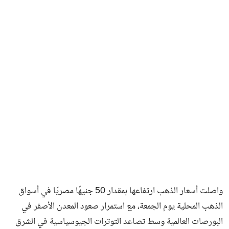
فن وثقافة
واصلت أسعار الذهب ارتفاعها بمقدار 50 جنيهًا مصريًا في أسواق
الذهب المحلية يوم الجمعة، مع استمرار صعود المعدن الأصفر في
البورصات العالمية وسط تصاعد التوترات الجيوسياسية في الشرق