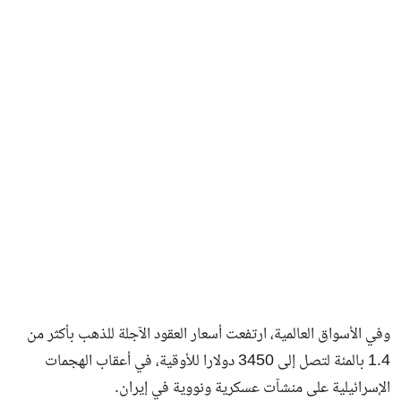
وفي الأسواق العالمية، ارتفعت أسعار العقود الآجلة للذهب بأكثر من
1.4 بالمئة لتصل إلى 3450 دولارا للأوقية، في أعقاب الهجمات
الإسرائيلية على منشآت عسكرية ونووية في إيران.