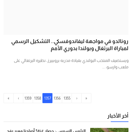
رونالدو في مواجهة ليفاندوفسكي.. التشكيل الرسمي
لمباراة البرتغال وبولندا بدوري الأمم
ويستضيف المنتخب البولندي بقيادة مدربه بروبييرز، نظيره البرتغالي على
ملعب وارسو، ...
»
›
1359
1358
1357
1356
1355
‹
«
أخر الأخبار
الرئيس السيسي: حصار غزة؟ أصلحنا معبر رفح