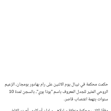
فن وثقافة
حكمت محكمة في نيبال يوم الاثنين على رام بهادور بومجان، الزعيم
الروحي المثير للجدل المعروف باسم "بوذا بوي"، بالسجن لمدة 10
سنوات بتهمة اغتصاب قاصر.
وفقًا لكاتب محكمة منطقة سارلاهي سادان أديكاري، أصدر القاضي