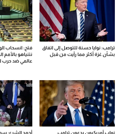
ترامب: نوايا حسنة للتوصل إلى اتفاق
فتح: انسحاب الو
بشأن غزة أكثر مما رأيت من قبل
نتنياهو بالأمم ا
عالمي ضد حرب ال
نواب أمريكيون يدعون ترامب
أحمد الشرع: سور