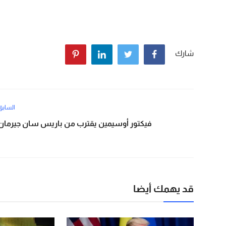
شارك
السابق
فيكتور أوسيمين يقترب من باريس سان جيرمان
قد يهمك أيضا