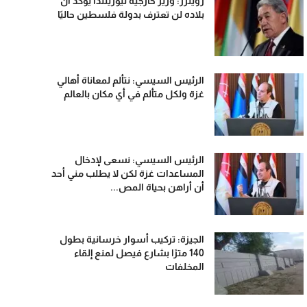
رويترز: وزير خارجية نيوزيلندا يؤكد أن
بلاده لن تعترف بدولة فلسطين حاليًا
الرئيس السيسي: نتألم لمعاناة أهالي
غزة ولكل متألم في أي مكان بالعالم
الرئيس السيسي: نسعى لإدخال
المساعدات غزة لكن لا يطلب مني أحد
أن أراهن بحياة المص...
الجيزة: تركيب أسوار خرسانية بطول
140 مترًا بشارع فيصل لمنع إلقاء
المخلفات