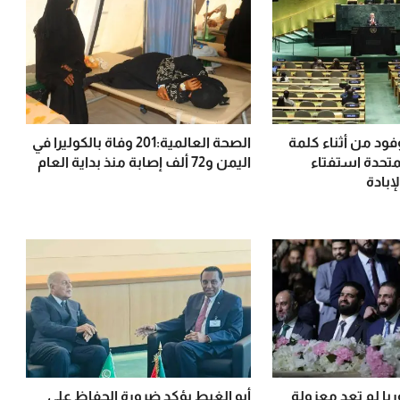
فود من أثناء كلمة
الصحة العالمية:201 وفاة بالكوليرا في
لمتحدة استفتاء
اليمن و72 ألف إصابة منذ بداية العام
إبادة
يا لم تعد معزولة
أبو الغيط يؤكد ضرورة الحفاظ على