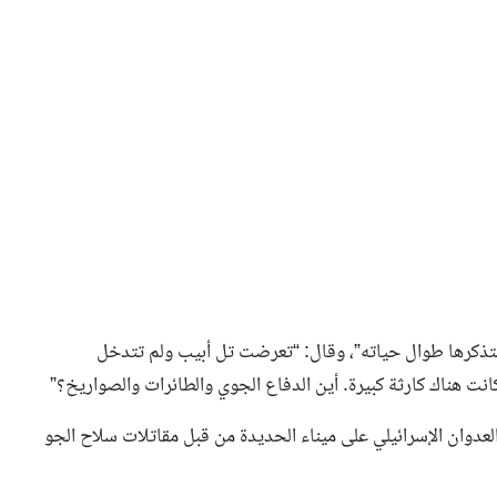
ذكرها طوال حياته”، وقال: “تعرضت تل أبيب ولم تتدخل
انت هناك كارثة كبيرة. أين الدفاع الجوي والطائرات والصواريخ؟”
لعدوان الإسرائيلي على ميناء الحديدة من قبل مقاتلات سلاح الجو