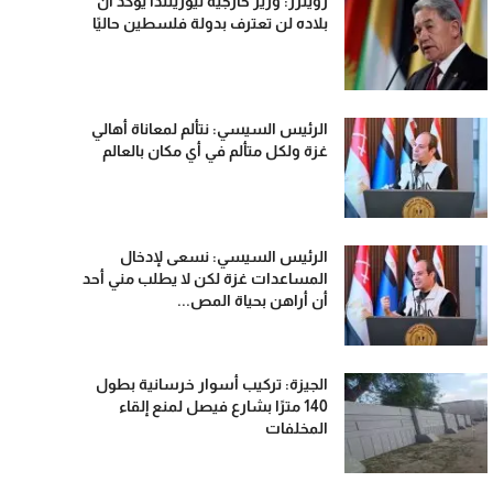
رويترز: وزير خارجية نيوزيلندا يؤكد أن
بلاده لن تعترف بدولة فلسطين حاليًا
الرئيس السيسي: نتألم لمعاناة أهالي
غزة ولكل متألم في أي مكان بالعالم
الرئيس السيسي: نسعى لإدخال
المساعدات غزة لكن لا يطلب مني أحد
أن أراهن بحياة المص...
الجيزة: تركيب أسوار خرسانية بطول
140 مترًا بشارع فيصل لمنع إلقاء
المخلفات