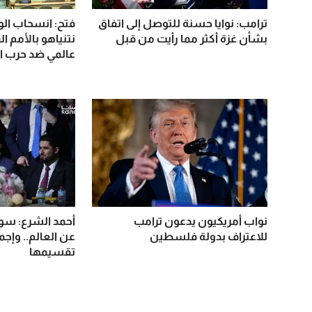
ترامب: نوايا حسنة للتوصل إلى اتفاق
فتح: انسحاب الو
بشأن غزة أكثر مما رأيت من قبل
نتنياهو بالأمم ا
عالمي ضد حرب ال
نواب أمريكيون يدعون ترامب
أحمد الشرع: سور
للاعتراف بدولة فلسطين
عن العالم.. وإج
تقسيمها