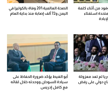
فود من أثناء كلمة
الصحة العالمية:201 وفاة بالكوليرا في
لمتحدة استفتاء
اليمن و72 ألف إصابة منذ بداية العام
إبادة
يا لم تعد معزولة
أبو الغيط يؤكد ضرورة الحفاظ على
ماع دولي على رفض
سيادة السودان ووحدته خلال لقائه
مع كامل إدريس