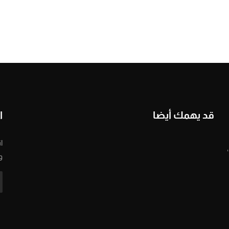
قد يهمك أيضا
ا
ا
و