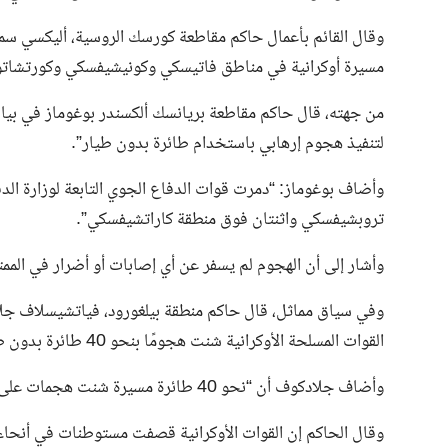
وقال القائم بأعمال حاكم مقاطعة كورسك الروسية، أليكسي سمي
مسيرة أوكرانية في مناطق فاتيسكي وكونيشيفسكي وكورتشاتوف
من جهته، قال حاكم مقاطعة بريانسك ألكسندر بوغوماز في بيان
لتنفيذ هجوم إرهابي باستخدام طائرة بدون طيار”.
وأضاف بوغوماز: “دمرت قوات الدفاع الجوي التابعة لوزارة ال
تروبشيفسكي واثنتان فوق منطقة كاراتشيفسكي”.
وأشار إلى أن الهجوم لم يسفر عن أي إصابات أو أضرار في الممت
وفي سياق مماثل، قال حاكم منطقة بيلغورود، فياتشيسلاف جلادك
القوات المسلحة الأوكرانية شنت هجومًا بنحو 40 طائرة بدون طيار على منطقة بيلغورود الحدودية خلال الـ 24 الماضية. ساعات.
وأضاف جلادكوف أن “نحو 40 طائرة مسيرة شنت هجمات على منطقة بيلغورود”، حسبما ذكرت وكالة الأنباء الروسية تاس.