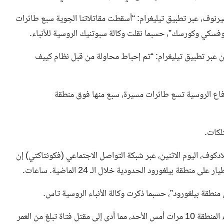
رنوف، عبر تطبيق تيليغرام: “أسقطت مقاتلاتنا الجوية سبع طائرات
سكي وكورسك”، حسبما نقلت وكالة سبوتنيك الروسية للأنباء.
 عبر تطبيق تيليغرام: “تم إحباط محاولة من قبل نظام كييف
دفاع الروسية تسع طائرات مسيرة، سبع منها فوق منطقة
لكات.
وف، اليوم الاثنين، عبر شبكة التواصل الاجتماعي (فكونتاكتي) إن
وقال الحاكم إن القوات الأوكرانية قصفت مستوطنات في أنحاء المنطقة 10 مرات أمس الأحد، مما أدى إلى مقتل فتاة تبلغ من العمر