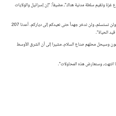
 غزة وتقيم سلطة مدنية هناك”، مضيفاً: “إن إسرائيل والولايات
وخاطب الأسرى الإسرائيليين قائلاً: “إلى أسرى غزة: لم ننسكم، ولن نستسلم، ولن ندخر جهداً حتى نعيدكم إلى دياركم. أعدنا 207
ون وسيحل محلهم صناع السلام، مشيرا إلى أن الشرق الأوسط
نا انتهت، وسنعارض هذه المحاولات”.