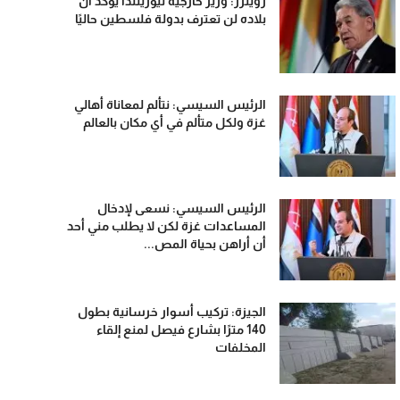
رويترز: وزير خارجية نيوزيلندا يؤكد أن
بلاده لن تعترف بدولة فلسطين حاليًا
الرئيس السيسي: نتألم لمعاناة أهالي
غزة ولكل متألم في أي مكان بالعالم
الرئيس السيسي: نسعى لإدخال
المساعدات غزة لكن لا يطلب مني أحد
أن أراهن بحياة المص...
الجيزة: تركيب أسوار خرسانية بطول
140 مترًا بشارع فيصل لمنع إلقاء
المخلفات