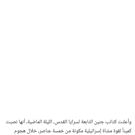
وأعلنت كتائب جنين التابعة لسرايا القدس، الليلة الماضية، أنها نصبت
كميناً لقوة مشاة إسرائيلية مكونة من خمسة عناصر، خلال هجوم