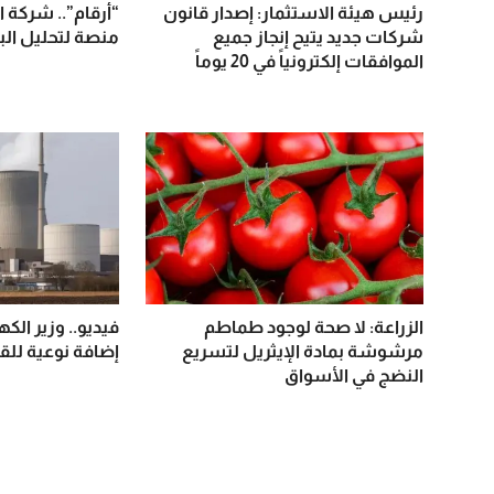
رئيس هيئة الاستثمار: إصدار قانون
“أرقام”.. شركة 
شركات جديد يتيح إنجاز جميع
منصة لتحليل الب
الموافقات إلكترونياً في 20 يوماً
الزراعة: لا صحة لوجود طماطم
فيديو.. وزير الك
مرشوشة بمادة الإيثريل لتسريع
إضافة نوعية للقد
النضج في الأسواق