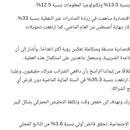
أشار الوزير إلى أن مبادرات تعزيز الصادرات وزيادة التنافسية الاقتصادية ساهمت في زيادة الصادرات غير النفطية بنسبة 33%.
طيات النقد الأجنبي ارتفعت إلى 49.3 مليار دولار بنهاية أغسطس من العام الماضي، كما ارتفعت تحويلات
دية متسقة ومتكاملة تعكس رؤية أكثر انفتاحًا. وأشار إلى أن
قاعدة الضريبية، وسنعمل جاهدين على استكمال هذه العملية.
طلاقًا من إيماننا الراسخ بأن دافعي الضرائب شركاء حقيقيون، وعلينا
أن نسعى لتحقيق منفعة الجميع”. وأوضح أن الإيرادات الضريبية ارتفعت بنسبة 35.3% في السنة المالية الماضية دون فرض أي
 الشراكة.
من مبادرة تسهيل الجمارك، ونهدف إلى خفض وقت وتكلفة التخليص الجمركي بشكل كبير
وأشار إلى أنه بفضل زيادة الإنفاق على التنمية البشرية والحماية الاجتماعية، تحقق فائض أولي بنسبة 3.6% من الناتج المحلي