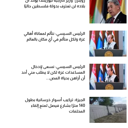
رويترز: وزير خارجية نيوزيلندا يؤكد أن
بلاده لن تعترف بدولة فلسطين حاليًا
الرئيس السيسي: نتألم لمعاناة أهالي
غزة ولكل متألم في أي مكان بالعالم
الرئيس السيسي: نسعى لإدخال
المساعدات غزة لكن لا يطلب مني أحد
أن أراهن بحياة المص...
الجيزة: تركيب أسوار خرسانية بطول
140 مترًا بشارع فيصل لمنع إلقاء
المخلفات