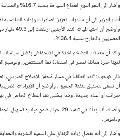
وأشار إلى النمو القوي لقطاع السياحة بنسبة 16.7% والصناعة بنسبة 13.5% وتكنولوجيا المعلومات بنسبة 12.5%.
وأوضح أن احتيا
المصريين بالخارج بنسبة 36.4%.
وأكد أن معدلات التضخم آخذة في الانخفاض بفضل سياسات اقتصا
لدينا خبرة مماثلة لمصر في استعادة ثقة المستثمرين وتوسيع ال
قال كوجوك: “لقد انطلقنا في مسارٍ مُحفّزٍ للإصلاح الضريبي، ان
ضرائب أو أعباء جديدة. وهذا يعكس ثقة القطاع الخاص في نهج
وأضاف أننا بدأنا في تنفيذ 29 إجراءً ض
وملموس.