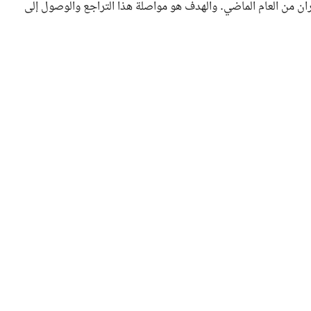
ن إلى 85.6% بنهاية يونيو/حزيران من العام الماضي. والهدف هو مواصلة هذا التراجع والوصول إلى