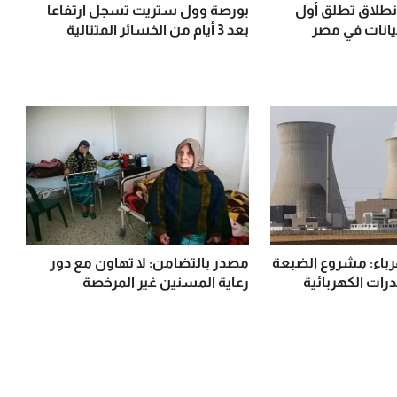
انطلاق تطلق أول
بورصة وول ستريت تسجل ارتفاعا
يانات في مصر
بعد 3 أيام من الخسائر المتتالية
هرباء: مشروع الضبعة
مصدر بالتضامن: لا تهاون مع دور
رات الكهربائية
رعاية المسنين غير المرخصة