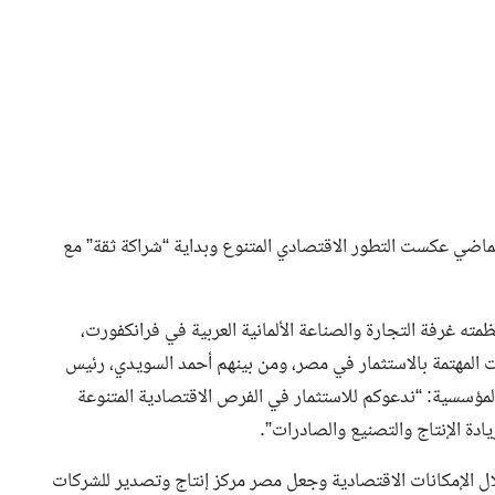
 الماضي عكست التطور الاقتصادي المتنوع وبداية “شراكة ثقة” مع
ه غرفة التجارة والصناعة الألمانية العربية في فرانكفورت،
 المهتمة بالاستثمار في مصر، ومن بينهم أحمد السويدي، رئيس
المؤسسية: “ندعوكم للاستثمار في الفرص الاقتصادية المتنوعة
دة الإنتاج والتصنيع والصادرات”.
لال الإمكانات الاقتصادية وجعل مصر مركز إنتاج وتصدير للشركات