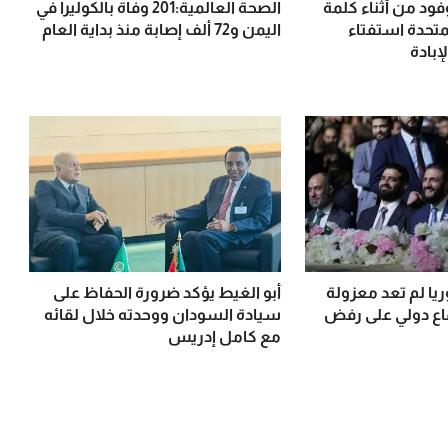
فود من أثناء كلمة
الصحة العالمية:201 وفاة بالكوليرا في
لمتحدة استفتاء
اليمن و72 ألف إصابة منذ بداية العام
إبادة
يا لم تعد معزولة
أبو الغيط يؤكد ضرورة الحفاظ على
ماع دولي على رفض
سيادة السودان ووحدته خلال لقائه
مع كامل إدريس