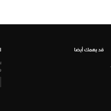
قد يهمك أيضا
ا
ا
و