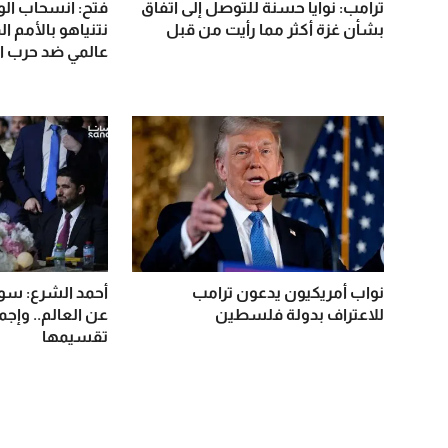
ترامب: نوايا حسنة للتوصل إلى اتفاق
فتح: انسحاب الو
بشأن غزة أكثر مما رأيت من قبل
نتنياهو بالأمم ا
عالمي ضد حرب ال
نواب أمريكيون يدعون ترامب
أحمد الشرع: سور
للاعتراف بدولة فلسطين
عن العالم.. وإج
تقسيمها