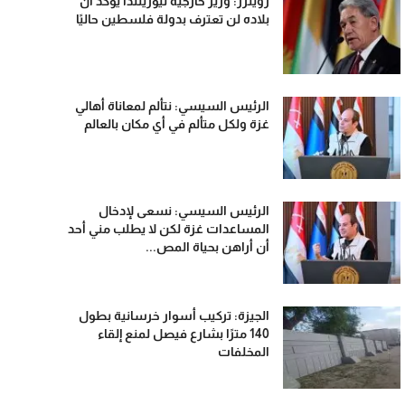
رويترز: وزير خارجية نيوزيلندا يؤكد أن
بلاده لن تعترف بدولة فلسطين حاليًا
الرئيس السيسي: نتألم لمعاناة أهالي
غزة ولكل متألم في أي مكان بالعالم
الرئيس السيسي: نسعى لإدخال
المساعدات غزة لكن لا يطلب مني أحد
أن أراهن بحياة المص...
الجيزة: تركيب أسوار خرسانية بطول
140 مترًا بشارع فيصل لمنع إلقاء
المخلفات