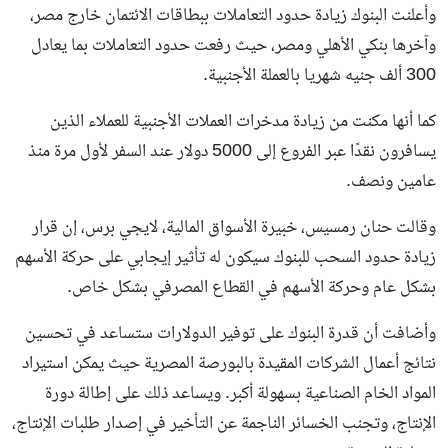
وأعلنت البنوك زيادة حدود التعاملات ببطاقات الائتمان خارج مصر،
وآخرها بنكي الأهلي ومصر، حيث رفعت حدود التعاملات بما يعادل
300 ألف جنيه شهريا بالعملة الأجنبية.
كما أنها مكنت من زيادة مدخرات العملات الأجنبية للعملاء الذين
يسافرون نقدًا عبر الفروع إلى 5000 دولار عند السفر لأول مرة منذ
عامين ونصف.
وقالت حنان رمسيس، خبيرة الأسواق المالية، لايجي برس، إن قرار
زيادة حدود السحب للبنوك سيكون له تأثير إيجابي على حركة الأسهم
بشكل عام وحركة الأسهم في القطاع المصرفي بشكل خاص.
وأضافت أن قدرة البنوك على توفير الدولارات ستساعد في تحسين
نتائج أعمال الشركات المقيدة بالبورصة المصرية حيث يمكن استيراد
المواد الخام الصناعية بسهولة أكبر. ويساعد ذلك على إطالة دورة
الإنتاج، وتجنب الخسائر الناجمة عن التأخير في إصدار طلبات الإنتاج،