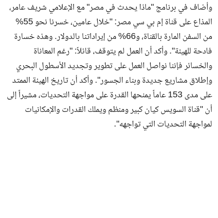
وأضاف في برنامج "ماذا يحدث في مصر" مع الإعلامي شريف عامر،
المذاع على قناة إم بي سي مصر: "خلال عامين، خسرنا نحو 55%
من السفن المارة بالقناة، و66% من إيراداتنا بالدولار. وهذه خسارة
فادحة للهيئة". وأكد أن العمل لم يتوقف، قائلاً: "رغم المعاناة
والخسائر فإننا نواصل العمل على تطوير وتجديد الأسطول البحري
وإطلاق مشاريع جديدة وبناء الجسور". وأكد أن تاريخ الهيئة الممتد
على مدى 153 عاماً يمنحها القدرة على مواجهة التحديات، مشيراً إلى
أن "قناة السويس كيان كبير ومنظم ويملك القدرات والإمكانيات
لمواجهة التحديات التي تواجهه".