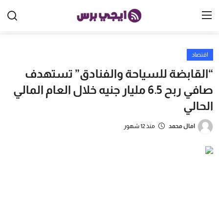
اقتصاد
الرئيسية
“القابضة للسياحة والفنادق” تستهدف
مصر
صافي ربح 6.5 مليار جنيه خلال العام المالي
الحالي
الخليج
العالم
امال محمد
منذ 12 شهور
الرياضة
اقتصاد
تكنولوجيا
منوعات