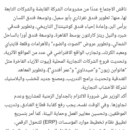
ناقش الاجتماع عددًا من مشروعات الشركة القابضة والشركات التابعة
لها، منها: تطوير فندق نفرتاري بأبو سمبل، وتوسعة فندق اللسان
برأس البر، وإعادة إحياء فندق كونتيننتال التاريخي، وتطوير فندقي
شبرد والنيل ريتز كارلتون بوسط القاهرة، وتوسعة فندق أورا بالساحل
الشمالي، وتطوير عروض “الصوت والضوء” بالأهرامات وقلعة قايتباي
ومعبد الكرنك، وتجارب الواقع الافتراضي في عدد من المواقع الأثرية،
وتحديث فروع الشركات التجارية المحلية (بيوت الأزياء الفاخرة مثل
“هانو/بن زيون” و”صيدناوي” و”عمر أفندي”)، وتطوير المعاهد
الفندقية وتحديث برامج التدريب، ومصنع جديد للخشب والبلاستيك
لشركة الأخشاب التجارية.
أكد الوزير على ضرورة الالتزام بالجداول الزمنية للمشاريع وعدم
تجاوزها. وفي الوقت نفسه، يجب رفع كفاءة قطاع الفنادق، وتدريب
الموظفين، وتحسين معايير العمل وحماية البيئة. كما أمر بتسريع
تطبيق نظام تخطيط موارد المؤسسات (ERP) للتحول الرقمي،