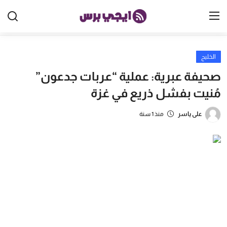
الخليج
الرئيسية
صحيفة عبرية: عملية “عربات جدعون”
مصر
مُنيت بفشل ذريع في غزة
الخليج
على ياسر
منذ 1 سنة
العالم
الرياضة
اقتصاد
تكنولوجيا
منوعات