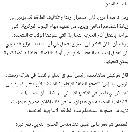
مغادرة المدن.
ومن ناحية أخرى، فإن استمرار ارتفاع تكاليف الطاقة قد يؤدي إلى
زيادة التضخم العالمي ويزيد من تعقيد مهام البنوك المركزية، التي
تواجه بالفعل آثار الحرب التجارية التي تقودها الولايات المتحدة.
ورغم أن القلق الأكبر في السوق يتمثل في أن تصعيد النزاع قد يؤدي
إلى تعطل إمدادات النفط الخام، فإن أوبك+ تمتلك طاقة فائضة كبيرة
يمكن تفعيلها.
قال موكيش ساهاديف، رئيس أسواق السلع والنفط في شركة ريستاد
إنرجي إيه إس: “تتمتع الطاقة الإنتاجية الفائضة لأوبك+ بالقدرة على
تعويض أي نقص في الإنتاج الإيراني”. وأضاف أن الإجراءات
الانتقامية المحتملة من طهران، بما في ذلك إغلاق مضيق هرمز، قد
تزيد من صعوبة استخدام هذه الطاقة الإنتاجية الفائضة.
المضيق هو ممر مائي ضيق عند مدخل الخليج العربي، يمر عبره