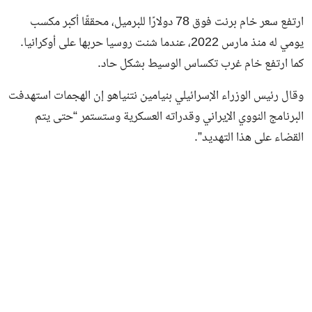
ارتفع سعر خام برنت فوق 78 دولارًا للبرميل، محققًا أكبر مكسب
يومي له منذ مارس 2022، عندما شنت روسيا حربها على أوكرانيا.
كما ارتفع خام غرب تكساس الوسيط بشكل حاد.
وقال رئيس الوزراء الإسرائيلي بنيامين نتنياهو إن الهجمات استهدفت
البرنامج النووي الإيراني وقدراته العسكرية وستستمر “حتى يتم
القضاء على هذا التهديد”.