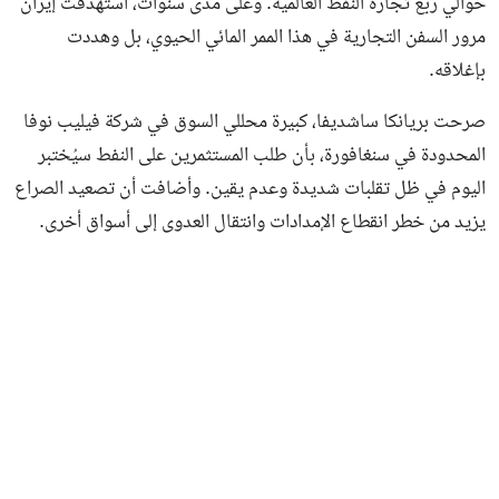
حوالي ربع تجارة النفط العالمية. وعلى مدى سنوات، استهدفت إيران
مرور السفن التجارية في هذا الممر المائي الحيوي، بل وهددت
بإغلاقه.
صرحت بريانكا ساشديفا، كبيرة محللي السوق في شركة فيليب نوفا
المحدودة في سنغافورة، بأن طلب المستثمرين على النفط سيُختبر
اليوم في ظل تقلبات شديدة وعدم يقين. وأضافت أن تصعيد الصراع
يزيد من خطر انقطاع الإمدادات وانتقال العدوى إلى أسواق أخرى.