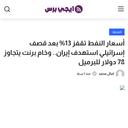
اقتصاد
الرئيسية
أسعار النفط تقفز 13% بعد قصف
مصر
إسرائيلي استهدف إيران.. وخام برنت يتجاوز
78 دولار للبرميل
الخليج
العالم
امال محمد
منذ 1 سنة
الرياضة
اقتصاد
تكنولوجيا
منوعات