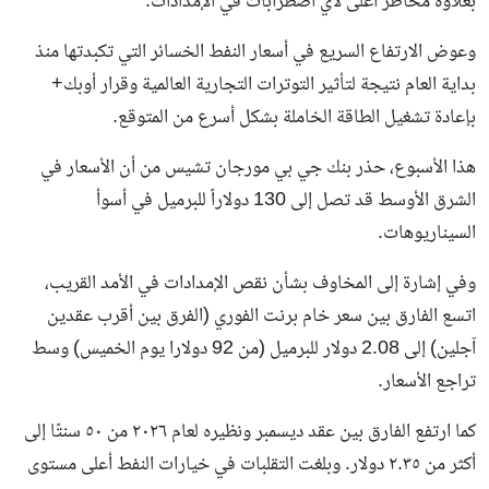
بعلاوة مخاطر أعلى لأي اضطرابات في الإمدادات.
وعوض الارتفاع السريع في أسعار النفط الخسائر التي تكبدتها منذ
بداية العام نتيجة لتأثير التوترات التجارية العالمية وقرار أوبك+
بإعادة تشغيل الطاقة الخاملة بشكل أسرع من المتوقع.
هذا الأسبوع، حذر بنك جي بي مورجان تشيس من أن الأسعار في
الشرق الأوسط قد تصل إلى 130 دولاراً للبرميل في أسوأ
السيناريوهات.
وفي إشارة إلى المخاوف بشأن نقص الإمدادات في الأمد القريب،
اتسع الفارق بين سعر خام برنت الفوري (الفرق بين أقرب عقدين
آجلين) إلى 2.08 دولار للبرميل (من 92 دولارا يوم الخميس) وسط
تراجع الأسعار.
كما ارتفع الفارق بين عقد ديسمبر ونظيره لعام ٢٠٢٦ من ٥٠ سنتًا إلى
أكثر من ٢.٣٥ دولار. وبلغت التقلبات في خيارات النفط أعلى مستوى