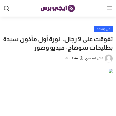
فن وثقافة
الرئيسية
تفوقت على 9 رجال.. نورة أول مأذون سيدة
مصر
بطليحات سوهاج- فيديو وصور
الخليج
فاتن المحمدي
منذ 1 سنة
العالم
الرياضة
اقتصاد
تكنولوجيا
منوعات