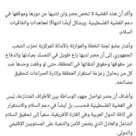
وأكد أن هذه القضية لا تخص مصر ولن تثنيها عن دورها وموقفها في
دعم القضية الفلسطينية. ويشكل أيضًا انتهاكًا لمعاهدات واتفاقيات
السلام.
وأشار عضو لجنة الخطة والموازنة بالأمانة المركزية لحزب الشعب
الجمهوري، إلى أن مصر لديها باع طويل في التمسك بمبادئها والدفاع
عن حقوقها وحقوق أشقائها في المنطقة، حتى لو وقفت وحدها ضد
كل من يحاول زعزعة استقرار المنطقة وإثارة الصراعات لتحقيق
مصالحه.
وأضاف أن مصر تواصل جهود الوساطة بين الأطراف المتنازعة، ليس
في القضية الفلسطينية فحسب، بل أيضاً في دعم السلام والاستقرار
في كافة الدول العربية وفي القارة الأفريقية، سعياً إلى تحقيق السلام
الشامل والعادل الذي يضمن الأمن والتنمية على المستويين الإقليمي
والدولي.