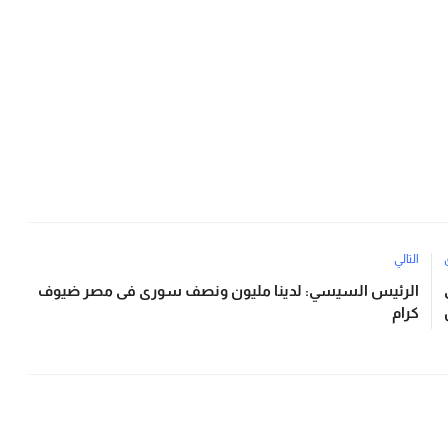
التالي
الرئيس السيسي: لدينا مليون ونصف سورى فى مصر ضيوف
كرام