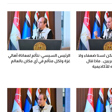
ن لسنا ضعفاء ولا
الرئيس السيسي: نتألم لمعاناة أهالي
يين.. ماذا قال
غزة ولكل متألم في أي مكان بالعالم
 للأكاديمية