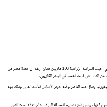
تنبيهاً إلى أن السد العالي يساهم في التوسع في الاهتمام الزراعي، حيث الدراسة الزراعية لـ10 ملايين فدان، رغم أن حصة مصر من
يث بلغت 65 عامًا على ولاية كاليفورنيا جمال عبد الناصر وضع حجر الأساس للأسد العالى وذلك يوم
وقرار بناء السد العالى الدائم في عام 1953 بتشكيل لجنة التصميم لأنها ، وتم وضع تصميم السد العالى فى عام ١٩٥٤ تحت النور