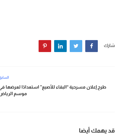
شارك
السابق
طرح إعلان مسرحية “البقاء للأصيع” استعدادًا لعرضها في
موسم الرياض
قد يهمك أيضا