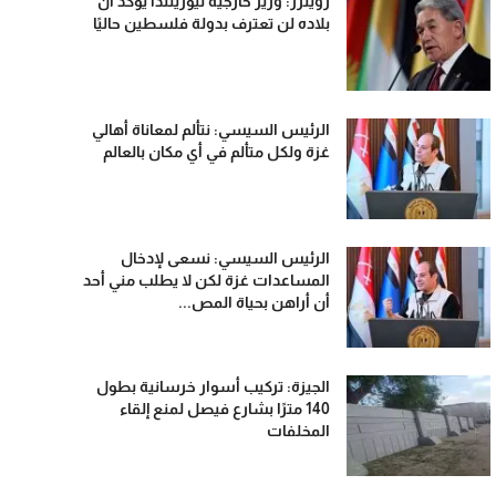
رويترز: وزير خارجية نيوزيلندا يؤكد أن
بلاده لن تعترف بدولة فلسطين حاليًا
الرئيس السيسي: نتألم لمعاناة أهالي
غزة ولكل متألم في أي مكان بالعالم
الرئيس السيسي: نسعى لإدخال
المساعدات غزة لكن لا يطلب مني أحد
أن أراهن بحياة المص...
الجيزة: تركيب أسوار خرسانية بطول
140 مترًا بشارع فيصل لمنع إلقاء
المخلفات