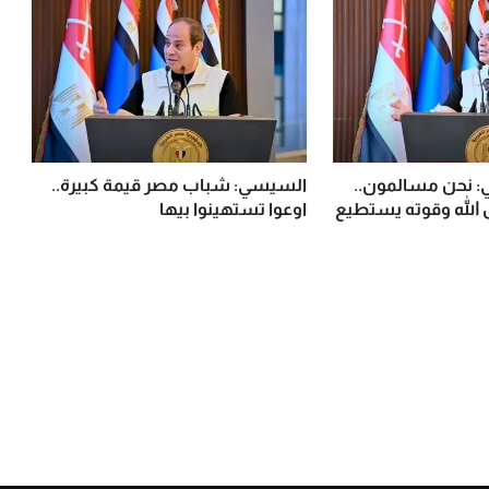
 نحن مسالمون..
السيسي: شباب مصر قيمة كبيرة..
 الله وقوته يستطيع
اوعوا تستهينوا بيها