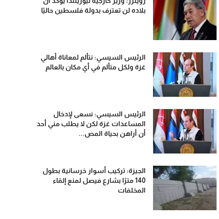
رويترز: وزير خارجية نيوزيلندا يؤكد أن
بلاده لن تعترف بدولة فلسطين حاليًا
الرئيس السيسي: نتألم لمعاناة أهالي
غزة ولكل متألم في أي مكان بالعالم
الرئيس السيسي: نسعى لإدخال
المساعدات غزة لكن لا يطلب مني أحد
أن أراهن بحياة المص...
الجيزة: تركيب أسوار خرسانية بطول
140 مترًا بشارع فيصل لمنع إلقاء
المخلفات