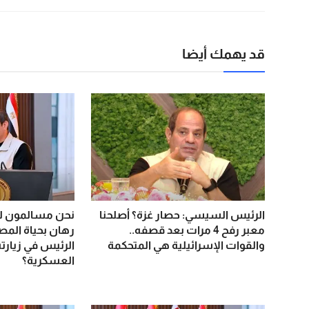
قد يهمك أيضا
الرئيس السيسي: حصار غزة؟ أصلحنا
نحن مسالمون لك
معبر رفح 4 مرات بعد قصفه..
رهان بحياة المصر
والقوات الإسرائيلية هي المتحكمة
الرئيس في زيارته
العسكرية؟