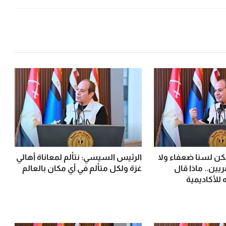
ن لسنا ضعفاء ولا
الرئيس السيسي: نتألم لمعاناة أهالي
يين.. ماذا قال
غزة ولكل متألم في أي مكان بالعالم
 للأكاديمية