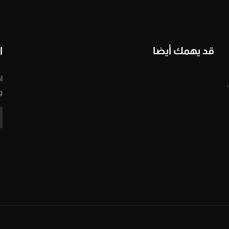
قد يهمك أيضا
ا
ا
و