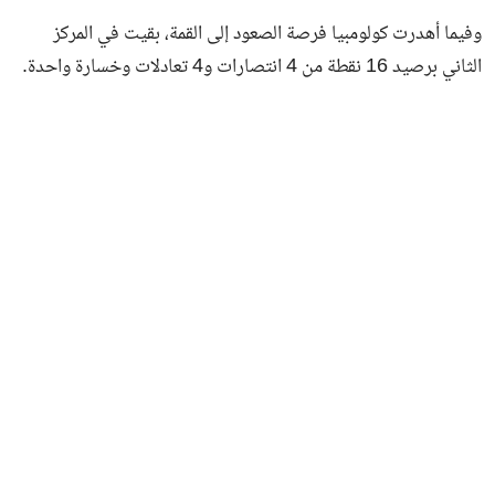
وفيما أهدرت كولومبيا فرصة الصعود إلى القمة، بقيت في المركز
الثاني برصيد 16 نقطة من 4 انتصارات و4 تعادلات وخسارة واحدة.