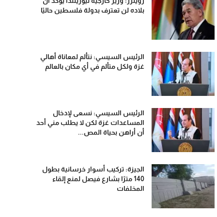
رويترز: وزير خارجية نيوزيلندا يؤكد أن
بلاده لن تعترف بدولة فلسطين حاليًا
الرئيس السيسي: نتألم لمعاناة أهالي
غزة ولكل متألم في أي مكان بالعالم
الرئيس السيسي: نسعى لإدخال
المساعدات غزة لكن لا يطلب مني أحد
أن أراهن بحياة المص...
الجيزة: تركيب أسوار خرسانية بطول
140 مترًا بشارع فيصل لمنع إلقاء
المخلفات