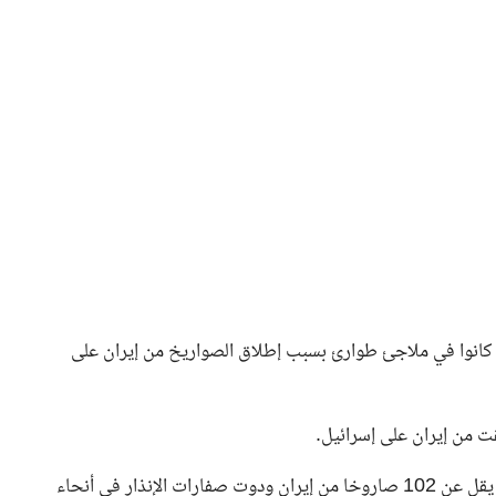
ين كانوا في ملاجئ طوارئ بسبب إطلاق الصواريخ من إيران على
قت من إيران على إسرائيل.
وقالت صحيفة يديعوت أحرونوت العبرية إن إيران أطلقت ما لا يقل عن 102 صاروخا من إيران ودوت صفارات الإنذار في أنحاء