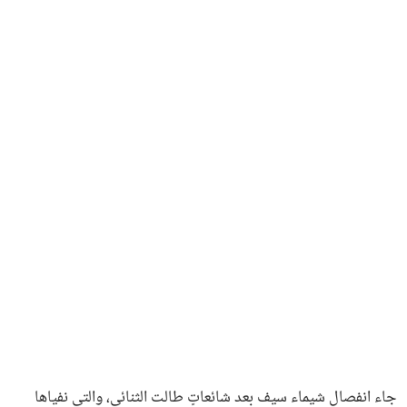
جاء انفصال شيماء سيف بعد شائعاتٍ طالت الثنائي، والتي نفياها