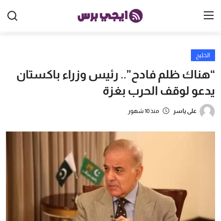
الخليج
الرئيسية
“هناك ظلم فادح”.. رئيس وزراء باكستان
مصر
يدعو لوقف الحرب بغزة
الخليج
على ياسر
منذ 10 شهور
العالم
الرياضة
اقتصاد
تكنولوجيا
منوعات