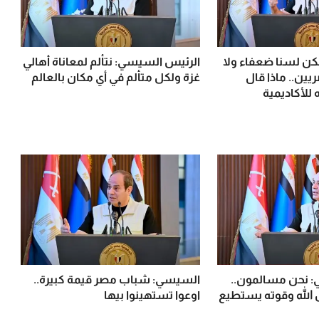
ن لسنا ضعفاء ولا
الرئيس السيسي: نتألم لمعاناة أهالي
يين.. ماذا قال
غزة ولكل متألم في أي مكان بالعالم
 للأكاديمية
 نحن مسالمون..
السيسي: شباب مصر قيمة كبيرة..
 الله وقوته يستطيع
اوعوا تستهينوا بيها