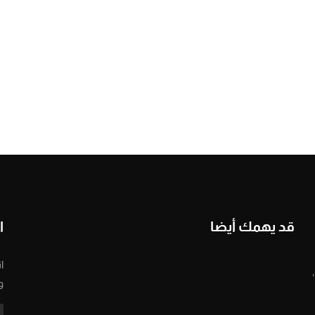
قد يهمك أيضا
ا
ا
و