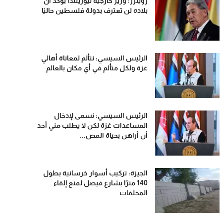
رويترز: وزير خارجية نيوزيلندا يؤكد أن
بلاده لن تعترف بدولة فلسطين حاليًا
الرئيس السيسي: نتألم لمعاناة أهالي
غزة ولكل متألم في أي مكان بالعالم
الرئيس السيسي: نسعى لإدخال
المساعدات غزة لكن لا يطلب مني أحد
أن أراهن بحياة المص...
الجيزة: تركيب أسوار خرسانية بطول
140 مترًا بشارع فيصل لمنع إلقاء
المخلفات