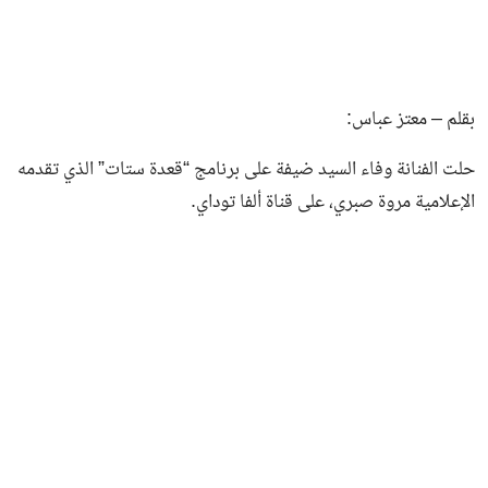
بقلم – معتز عباس:
حلت الفنانة وفاء السيد ضيفة على برنامج “قعدة ستات” الذي تقدمه
الإعلامية مروة صبري، على قناة ألفا توداي.