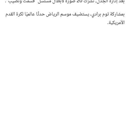
بعد إثارة الجدل، نُشرت 20 صورة لأبطال مسلسل “قسمت ونصيب”.
بمشاركة توم برادي، يستضيف موسم الرياض حدثًا عالميًا لكرة القدم
الأمريكية.