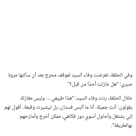
وفي الحلقة، تعرضت وفاء السيد لموقف محرج بعد أن سألتها مروة
صبري: “هل غازلت أحدًا من قبل؟”
خلال الحلقة، ردّت وفاء السيد: “هذا طبيعي… وليس مغازلة.
يقولون: أنتِ جميلة. أنا ما ألبس فستان، بل تيشيرت وقبعة. أقول لهم
إني بشتغل وأحاول أسوي دور فكاهي، ممكن أخرج وأمازحهم
بهالطريقة”.