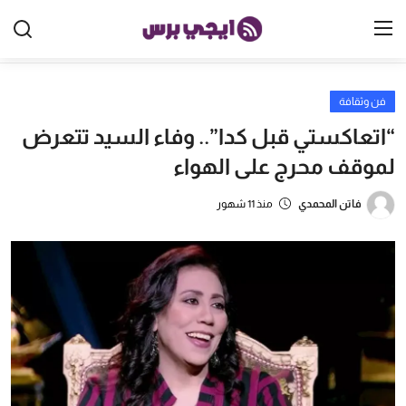
فن وثقافة
الرئيسية
“اتعاكستي قبل كدا”.. وفاء السيد تتعرض
مصر
لموقف محرج على الهواء
الخليج
فاتن المحمدي
منذ 11 شهور
العالم
الرياضة
اقتصاد
تكنولوجيا
منوعات