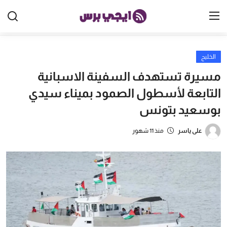
الخليج
الرئيسية
مسيرة تستهدف السفينة الاسبانية
مصر
التابعة لأسطول الصمود بميناء سيدي
بوسعيد بتونس
الخليج
العالم
على ياسر
منذ 11 شهور
الرياضة
اقتصاد
تكنولوجيا
منوعات