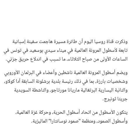
وذكرت قناة روسيا اليوم أن طائرة مسيرة هاجمت سفينة إسبانية
تابعة لأسطول المرونة العالمية في ميناء سيدي بوسعيد في تونس في
الساعات الأولى من صباح الثلاثاء، ما تسبب في اندلاع حريق جزئي.
ويضم أسطول المرونة العالمية ناشطين وأعضاء في البرلمان الأوروبي
وشخصيات بارزة، بما في ذلك رئيسة بلدية برشلونة السابقة آدا كولاو،
والنائبة اليسارية البرتغالية ماريانا مورتاجو، والناشطة السويدية
جريتا ثونبرج.
يتكون الأسطول من اتحاد أسطول الحرية، وحركة غزة العالمية،
وأسطول الصمود، ومنظمة "صمود نوسانتارا" الماليزية.