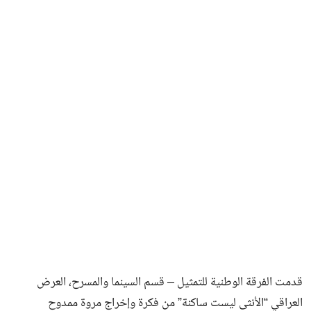
فن وثقافة
قدمت الفرقة الوطنية للتمثيل – قسم السينما والمسرح، العرض
العراقي “الأنثى ليست ساكنة” من فكرة وإخراج مروة ممدوح