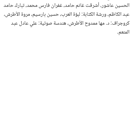
الحسين عاشور، أشرقت غانم حامد، غفران فارس محمد، تبارك حامد
عبد الكاظم، ورشة الكتابة: لبؤة العرب، حسين بارسيم، مروة الأطرش،
كروجراف: د. مها ممدوح الأطرش، هندسة صوتية: علي عادل عبد
المنعم.