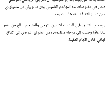
دخل في مفاوضات مع المهاجم الناميبي بيتر شالوليلي من ماميلودي
صن داونز للتعاقد معه هذا الصيف.
وبحسب التقرير فإن المفاوضات بين الترجي والمهاجم البالغ من العمر
31 عامًا وصلت إلى مرحلة متقدمة، ومن المتوقع التوصل إلى اتفاق
نهائي خلال الأيام المقبلة.