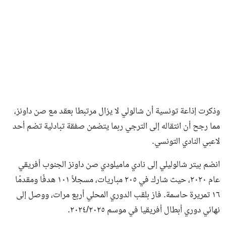
وذكرت إذاعة تونسية أن شالولي لا يزال مرتبطا بعقد مع صن داونز،
مما رجح أن انتقاله إلى الترجي ربما يتضمن صفقة تبادلية تضم أحد
لاعبي النادي التونسي.
انضم بيتر شالوليلي إلى نادي ماميلودي صن داونز الجنوب أفريقي
عام ٢٠٢٠، حيث شارك في ٢٠٥ مباريات، مسجلاً ١٠١ هدفًا ومقدمًا
١٦ تمريرة حاسمة. فاز بلقب الدوري المحلي أربع مرات، ووصل إلى
نهائي دوري أبطال أفريقيا في موسم ٢٠٢٤/٢٠٢٥.