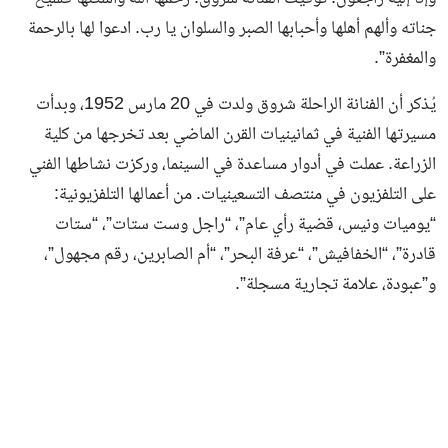
جناته وألهم أهلها وأحبابها الصبر والسلوان يا رب. ادعوا لها بالرحمة
والمغفرة”.
يُذكر أن الفنانة الراحلة شروق ولدت في 20 مارس 1952، وبدأت
مسيرتها الفنية في ثمانينيات القرن الماضي بعد تخرجها من كلية
الزراعة. عملت في أدوار مساعدة في السينما، وركزت نشاطها الفني
على التلفزيون في منتصف التسعينيات. من أعمالها التلفزيونية:
“يوميات ونيس، قضية رأي عام”، “راجل وست ستات”، “ستات
قادرة”، “الخفافيش”، “عرفة البحر”، “أم الصابرين، رقم مجهول”،
و”عبودة، علامة تجارية مسجلة”.