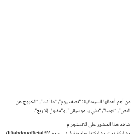
من أهم أعمالها السينمائية: “نصف يوم”، “ما أنت”، “الخروج عن
النص”، “فوبيا”، “دقي يا موسيقى”، و”مقبول إلا ربع”.
شاهد هذا المنشور على الانستجرام
مشاركة تمت مشاركتها بواسطة فيفي عبده (@fifiabdouofficial)