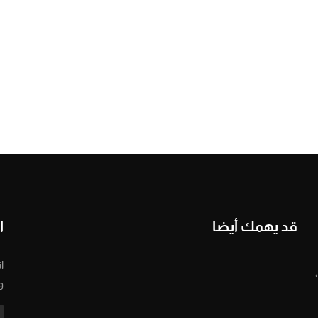
قد يهمك أيضا
ا
ا
و