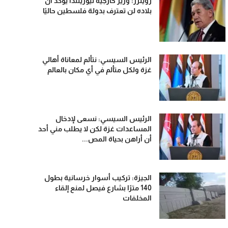
رويترز: وزير خارجية نيوزيلندا يؤكد أن
بلاده لن تعترف بدولة فلسطين حاليًا
الرئيس السيسي: نتألم لمعاناة أهالي
غزة ولكل متألم في أي مكان بالعالم
الرئيس السيسي: نسعى لإدخال
المساعدات غزة لكن لا يطلب مني أحد
أن أراهن بحياة المص...
الجيزة: تركيب أسوار خرسانية بطول
140 مترًا بشارع فيصل لمنع إلقاء
المخلفات