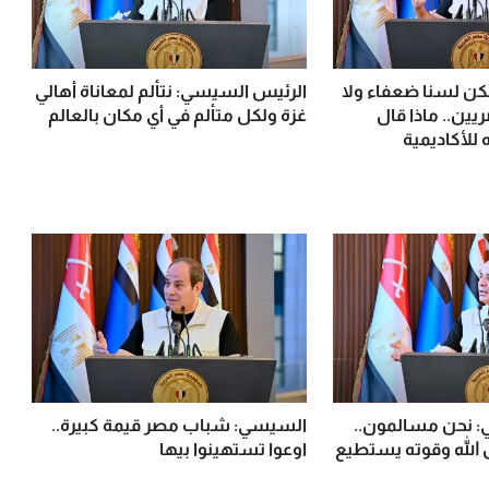
ن لسنا ضعفاء ولا
الرئيس السيسي: نتألم لمعاناة أهالي
يين.. ماذا قال
غزة ولكل متألم في أي مكان بالعالم
 للأكاديمية
 نحن مسالمون..
السيسي: شباب مصر قيمة كبيرة..
 الله وقوته يستطيع
اوعوا تستهينوا بيها