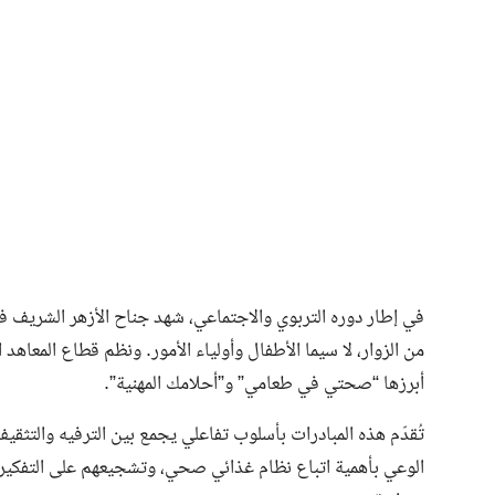
فن وثقافة
في إطار دوره التربوي والاجتماعي، شهد جناح الأزهر الشريف في 
من الزوار، لا سيما الأطفال وأولياء الأمور. ونظم قطاع المعاهد
أبرزها “صحتي في طعامي” و”أحلامك المهنية”.
تُقدّم هذه المبادرات بأسلوب تفاعلي يجمع بين الترفيه والتث
الوعي بأهمية اتباع نظام غذائي صحي، وتشجيعهم على التفكير 