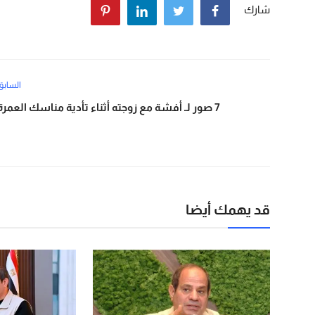
شارك
السابق
7 صور لـ أفشة مع زوجته أثناء تأدية مناسك العمرة
قد يهمك أيضا