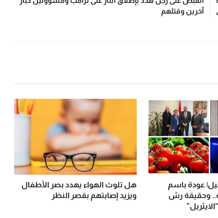
القبض على رجل هدد بإطلاق النار على ترامب ومسؤولين كبار
آخرين وقتلهم
ل| عودة باسم
هل تلوث الهواء يهدد بصر الأطفال
. وحقيقة رش
ويزيد إصابتهم بقصر النظر
لايثريل”