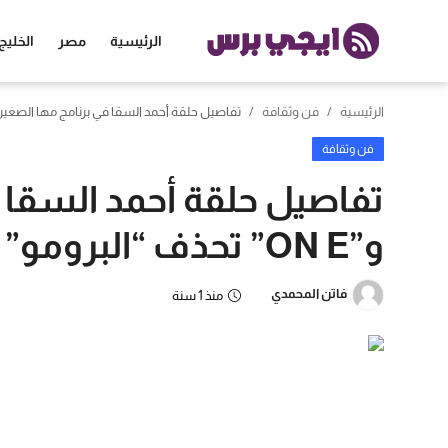
الرئيسية
مصر
الخليج
الرئيسية
فن وثقافة
تفاصيل حلقة أحمد السقا في برنامج مها الصغير.. و”ON E” تحذف “الب
الرئيسية
فن وثقافة
مصر
تفاصيل حلقة أحمد السقا ف
الخليج
و”ON E” تحذف “البرومو”
العالم
فاتن المحمدي
منذ 1 سنة
الرياضة
اقتصاد
تكنولوجيا
منوعات