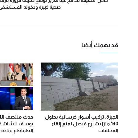
خاص| شقيقة سامح عبدالعزيز توضح حقيقة مروره بأزمة
صحية كبيرة ودخوله المستشفى
قد يهمك أيضا
الجيزة: تركيب أسوار خرسانية بطول
حدث منتصف اللي
140 مترًا بشارع فيصل لمنع إلقاء
يوسف للشاشة.
المخلفات
الطماطم بمادة “ا