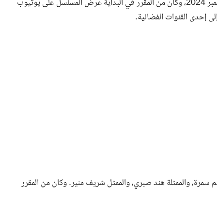
وعلم ايجي برس من البرنامج أن الحلقات تم تصويرها في ديسمبر 2024، وكان من المقرر في البداية عرض المسلسل على يوتيوب
ى إحدى القنوات الفضائية.
سمرة، والممثلة هند صبري، والممثل شريف منير. وكان من المقرر