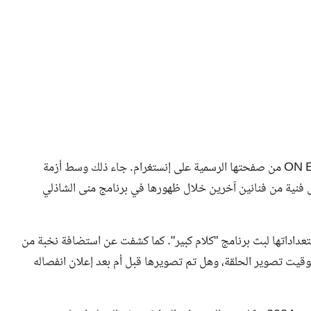
بعد بث إعلان لبرنامج "كلام كبير مع مها الصغير"، حذفته قناة ON E من صفحتها الرسمية على إنستغرام. جاء ذلك وسط أزمة
ل فنية من فنانين آخرين خلال ظهورها في برنامج منى الشاذلي
ON E الإعلان، وأعلنت عن استعداداتها لبث برنامج "كلام كبير". كما كشفت عن استضافة نخبة من
 توقيت تصوير الحلقة، وهل تم تصويرها قبل أم بعد إعلان انفصاله