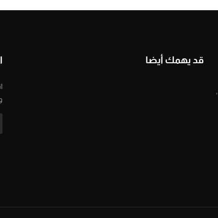
قد يهمك أيضا
ا
ا
و