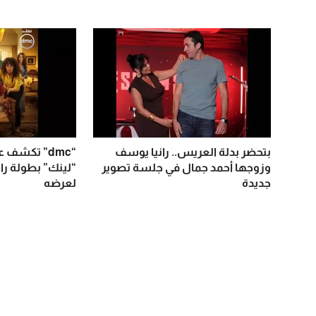
بتحضر بدلة العريس.. رانيا يوسف
“dmc” تكش
وزوجها أحمد جمال في جلسة تصوير
“لينك” بطولة را
جديدة
لعرضه