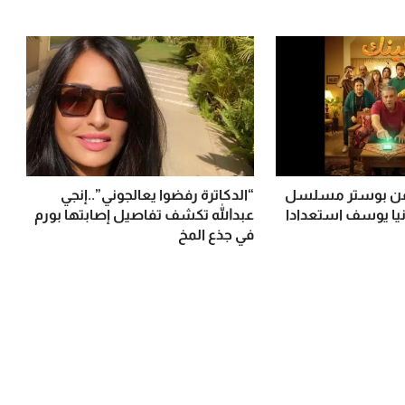
ف عن بوستر مسلسل
“الدكاترة رفضوا يعالجوني”..إنجي
نيا يوسف استعدادا
عبدالله تكشف تفاصيل إصابتها بورم
في جذع المخ