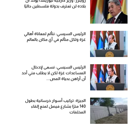
رويترز: وزير خارجية نيوزيلندا يؤكد أن
بلاده لن تعترف بدولة فلسطين حاليًا
الرئيس السيسي: نتألم لمعاناة أهالي
غزة ولكل متألم في أي مكان بالعالم
الرئيس السيسي: نسعى لإدخال
المساعدات غزة لكن لا يطلب مني أحد
أن أراهن بحياة المص...
الجيزة: تركيب أسوار خرسانية بطول
140 مترًا بشارع فيصل لمنع إلقاء
المخلفات