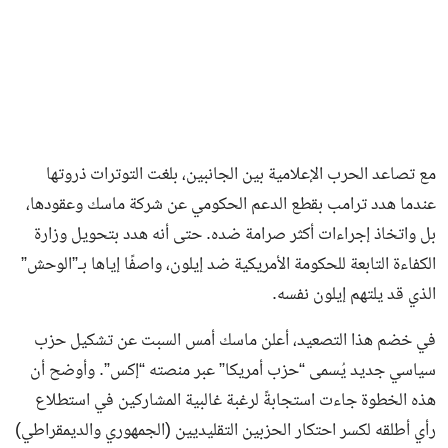
مع تصاعد الحرب الإعلامية بين الجانبين، بلغت التوترات ذروتها
عندما هدد ترامب بقطع الدعم الحكومي عن شركة ماسك وعقودها،
بل واتخاذ إجراءات أكثر صرامة ضده. حتى أنه هدد بتحويل وزارة
الكفاءة التابعة للحكومة الأمريكية ضد إيلون، واصفًا إياها بـ”الوحش”
الذي قد يلتهم إيلون نفسه.
في خضم هذا التصعيد، أعلن ماسك أمس السبت عن تشكيل حزب
سياسي جديد يُسمى “حزب أمريكا” عبر منصته “إكس”. وأوضح أن
هذه الخطوة جاءت استجابةً لرغبة غالبية المشاركين في استطلاع
رأي أطلقه لكسر احتكار الحزبين التقليديين (الجمهوري والديمقراطي)