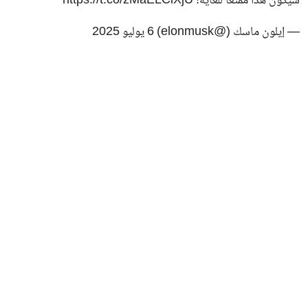
سيكون هذا ممتعًا للغاية!
https://t.co/zMaELCiXjU
— إيلون ماسك (@elonmusk) 6 يوليو 2025