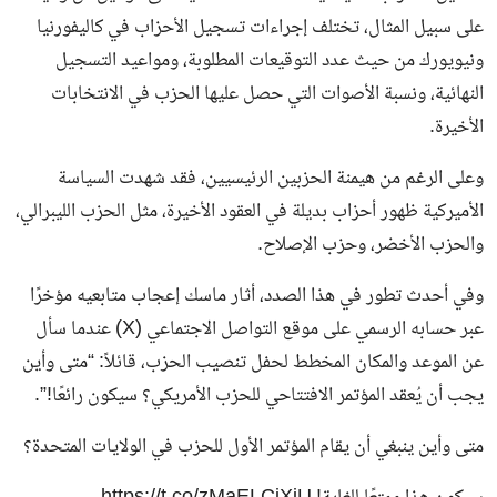
على سبيل المثال، تختلف إجراءات تسجيل الأحزاب في كاليفورنيا
ونيويورك من حيث عدد التوقيعات المطلوبة، ومواعيد التسجيل
النهائية، ونسبة الأصوات التي حصل عليها الحزب في الانتخابات
الأخيرة.
وعلى الرغم من هيمنة الحزبين الرئيسيين، فقد شهدت السياسة
الأميركية ظهور أحزاب بديلة في العقود الأخيرة، مثل الحزب الليبرالي،
والحزب الأخضر، وحزب الإصلاح.
وفي أحدث تطور في هذا الصدد، أثار ماسك إعجاب متابعيه مؤخرًا
عبر حسابه الرسمي على موقع التواصل الاجتماعي (X) عندما سأل
عن الموعد والمكان المخطط لحفل تنصيب الحزب، قائلاً: “متى وأين
يجب أن يُعقد المؤتمر الافتتاحي للحزب الأمريكي؟ سيكون رائعًا!”.
متى وأين ينبغي أن يقام المؤتمر الأول للحزب في الولايات المتحدة؟