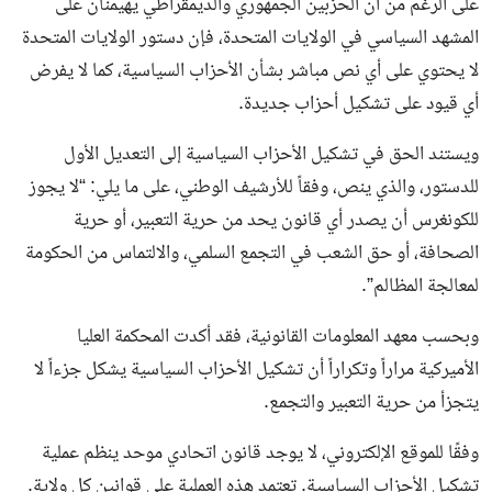
على الرغم من أن الحزبين الجمهوري والديمقراطي يهيمنان على
المشهد السياسي في الولايات المتحدة، فإن دستور الولايات المتحدة
لا يحتوي على أي نص مباشر بشأن الأحزاب السياسية، كما لا يفرض
أي قيود على تشكيل أحزاب جديدة.
ويستند الحق في تشكيل الأحزاب السياسية إلى التعديل الأول
للدستور، والذي ينص، وفقاً للأرشيف الوطني، على ما يلي: “لا يجوز
للكونغرس أن يصدر أي قانون يحد من حرية التعبير، أو حرية
الصحافة، أو حق الشعب في التجمع السلمي، والالتماس من الحكومة
لمعالجة المظالم”.
وبحسب معهد المعلومات القانونية، فقد أكدت المحكمة العليا
الأميركية مراراً وتكراراً أن تشكيل الأحزاب السياسية يشكل جزءاً لا
يتجزأ من حرية التعبير والتجمع.
وفقًا للموقع الإلكتروني، لا يوجد قانون اتحادي موحد ينظم عملية
تشكيل الأحزاب السياسية. تعتمد هذه العملية على قوانين كل ولاية.