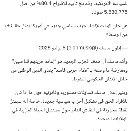
للسياسة الأمريكية. وقد بلغ تأييد الاقتراح 80.4% من أصل
5,630,775 صوتًا.
هل حان الوقت لإنشاء حزب سياسي جديد في أمريكا يمثل حقا 80٪
من الوسط؟
— إيلون ماسك (@elonmusk) 5 يونيو 2025
وأكد ماسك أن هدف الحزب الجديد هو “إعادة حريتهم للناخبين”
ومعارضة ما وصفه بـ “نظام حزبي فاسد” يغذي الدين الوطني من
خلال الإنفاق الحكومي المفرط.
ويثير إعلان ماسك تساؤلات دستورية وقانونية حول ما إذا كان
للأفراد الحق في تشكيل أحزاب سياسية جديدة، خاصة أنه سيمثل
نقطة محورية في النقاش الدائر حول مستقبل الحياة الحزبية في
الولايات المتحدة.