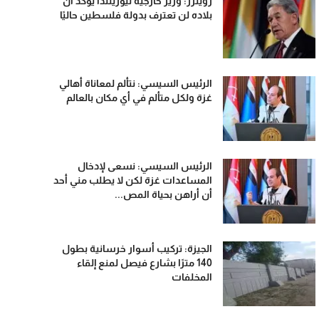
رويترز: وزير خارجية نيوزيلندا يؤكد أن
بلاده لن تعترف بدولة فلسطين حاليًا
الرئيس السيسي: نتألم لمعاناة أهالي
غزة ولكل متألم في أي مكان بالعالم
الرئيس السيسي: نسعى لإدخال
المساعدات غزة لكن لا يطلب مني أحد
أن أراهن بحياة المص...
الجيزة: تركيب أسوار خرسانية بطول
140 مترًا بشارع فيصل لمنع إلقاء
المخلفات