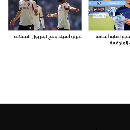
حجم إصابة أسامة
فيرتز: أنفيلد يمنح ليفربول الاختلاف
 المتوقعة