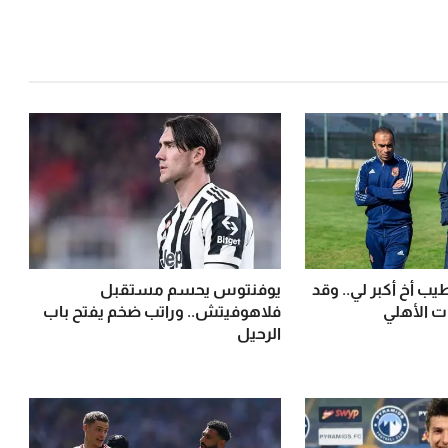
يب أخ أكبر لي.. وقد
يوفنتوس يحسم مستقبل
ت الأهلي
فلاهوفيتش.. وراتب ضخم يفتح باب
الرحيل