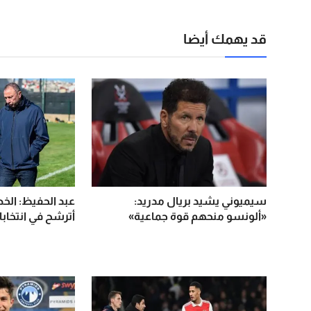
قد يهمك أيضا
سيميوني يشيد بريال مدريد:
عبد الحفيظ: الخط
«ألونسو منحهم قوة جماعية»
أترشح في انتخابا