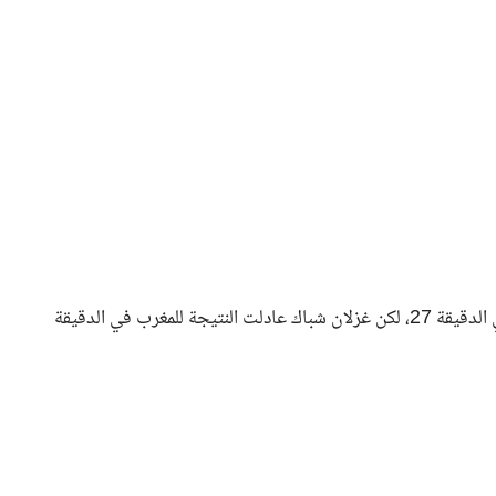
واستعادت راشيل كوندانانجي تقدم زامبيا سريعا بهدف ثان في الدقيقة 27، لكن غزلان شباك عادلت النتيجة للمغرب في الدقيقة