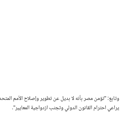
وتابع: "تؤمن مصر بأنه لا بديل عن تطوير وإصلاح الأمم المتح
يراعي احترام القانون الدولي وتجنب ازدواجية المعايير".