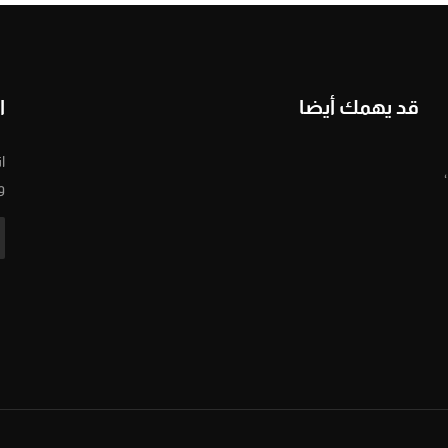
قد يهمك أيضا
ا
ا
و