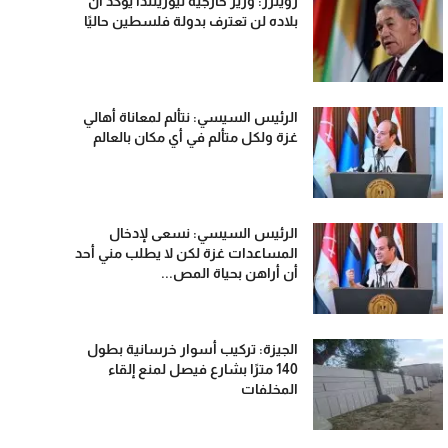
رويترز: وزير خارجية نيوزيلندا يؤكد أن
بلاده لن تعترف بدولة فلسطين حاليًا
الرئيس السيسي: نتألم لمعاناة أهالي
غزة ولكل متألم في أي مكان بالعالم
الرئيس السيسي: نسعى لإدخال
المساعدات غزة لكن لا يطلب مني أحد
أن أراهن بحياة المص...
الجيزة: تركيب أسوار خرسانية بطول
140 مترًا بشارع فيصل لمنع إلقاء
المخلفات