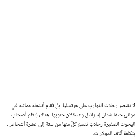
لا تقتصر رحلات القوارب على هرتسليا، بل تُقام أنشطة مماثلة في
موانئ حيفا شمال إسرائيل وعسقلان جنوبها. هناك، يُنظم أصحاب
اليخوت الصغيرة رحلاتٍ تتسع كلٌّ منها من ستة إلى عشرة أشخاص،
بتكلفة آلاف الدولارات.