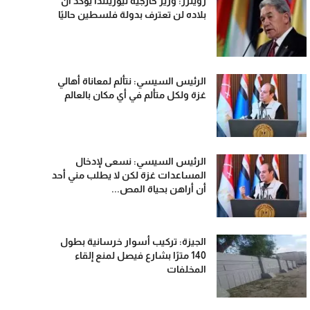
رويترز: وزير خارجية نيوزيلندا يؤكد أن
بلاده لن تعترف بدولة فلسطين حاليًا
الرئيس السيسي: نتألم لمعاناة أهالي
غزة ولكل متألم في أي مكان بالعالم
الرئيس السيسي: نسعى لإدخال
المساعدات غزة لكن لا يطلب مني أحد
أن أراهن بحياة المص...
الجيزة: تركيب أسوار خرسانية بطول
140 مترًا بشارع فيصل لمنع إلقاء
المخلفات