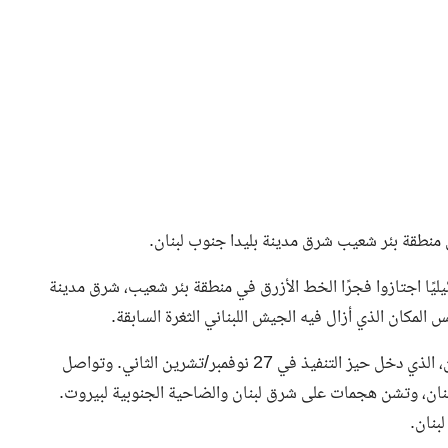
ي منطقة بئر شعيب شرق مدينة بليدا جنوب لبنان.
اللبنانية الرسمية أن أكثر من 50 جنديًا إسرائيليًا اجتازوا فجرًا الخط الأزرق في منطقة بئر شعيب، شرق مدينة
 المكان الذي أزال فيه الجيش اللبناني الثغرة السابقة.
يُذكر أن إسرائيل لم تلتزم ببنود اتفاق وقف إطلاق النار مع لبنان، الذي دخل حيز التنفيذ في 27 نوفمبر/تشرين الثاني. وتواصل
ان، وتشن هجمات على شرق لبنان والضاحية الجنوبية لبيروت.
بنان.