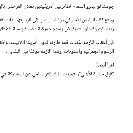
جوستافو بيترو السماح لطائرتين أمريكيتين تقلان المرحلين بال
ودفع ذلك الرئيس الأميركي دونالد ترامب إلى الرد بتهديدات ا
ردت البتروكيماويات بفرض رسوم جمركية مضادة بنسبة 25%، ورفضت الاعتذار، وطالبت برفع الحصار عن قطاع غزة.
في أعقاب الأزمة، عُقدت قمة طارئة لدول أمريكا اللاتينية، واف
الرسوم الجمركية والعقوبات، وهدأ الأزمة مؤقتًا بين البلدين.
اقرأ أيضاً:
“قبل مباراة الأهلي”، يتحدث مالك إنتر ميامي عن المشاركة في 