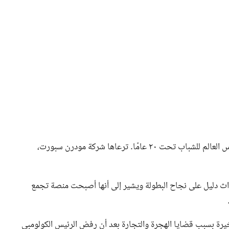
تُشارك في بطولة خوفو للصداقة أفضل فرق العالم المتأهلة لكأس العالم للشباب تحت ٢٠ عامًا. ترعاها شركة مودرن سبورت،
داث دليل على نجاح البطولة ويشير إلى أنها أصبحت منصة تجمع
أخيرة بسبب قضايا الهجرة والتجارة بعد أن رفض الرئيس الكولومبي