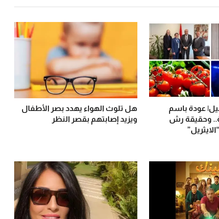
ل| عودة باسم
هل تلوث الهواء يهدد بصر الأطفال
. وحقيقة رش
ويزيد إصابتهم بقصر النظر
لايثريل”