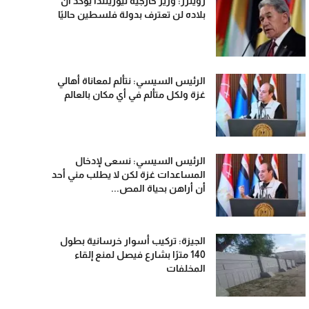
رويترز: وزير خارجية نيوزيلندا يؤكد أن
بلاده لن تعترف بدولة فلسطين حاليًا
الرئيس السيسي: نتألم لمعاناة أهالي
غزة ولكل متألم في أي مكان بالعالم
الرئيس السيسي: نسعى لإدخال
المساعدات غزة لكن لا يطلب مني أحد
أن أراهن بحياة المص...
الجيزة: تركيب أسوار خرسانية بطول
140 مترًا بشارع فيصل لمنع إلقاء
المخلفات