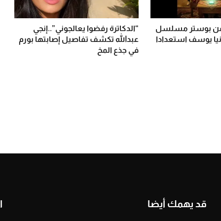
ف عن بوستر مسلسل
“الدكاترة رفضوا يعالجوني”..إنجي
نيا يوسف استعدادا
عبدالله تكشف تفاصيل إصابتها بورم
في جذع المخ
قد يهمك أيضا
ا