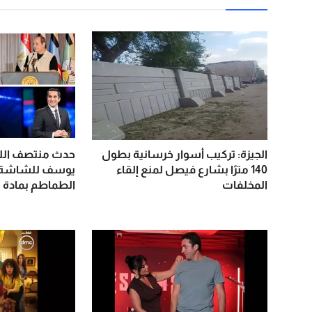
الجيزة: تركيب أسوار خرسانية بطول
حدث منتصف اللي
140 مترًا بشارع فيصل لمنع إلقاء
يوسف للشاشة.
المخلفات
الطماطم بمادة “ا