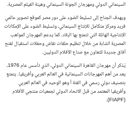
السينمائي الدولي ومهرجان الجونة السينمائي وهيئة الفيلم المصرية.
ويهدف الجناح إلى تسليط الضوء على دور مصر كموقع تصوير عالمي
فريد ومركز متكامل للإنتاج السينمائي، وتسليط الضوء على الإمكانات
الإنتاجية الهائلة التي تتمتع بها البلاد. كما يدعم المهرجان المواهب
المصرية الشابة من خلال تنظيم حلقات نقاش وحفلات استقبال لفتح
آفاق جديدة للتعاون مع صناع الأفلام الدوليين.
يُذكر أن مهرجان القاهرة السينمائي الدولي، الذي تأسس عام 1976،
يعد من أهم المهرجانات السينمائية في العالم العربي وأفريقيا. يتمتع
بتصنيف دولي رسمي في الفئة أ وهو الوحيد في العالم العربي
وأفريقيا المعتمد من قبل الاتحاد الدولي لجمعيات منتجي الأفلام
(FIAPF).