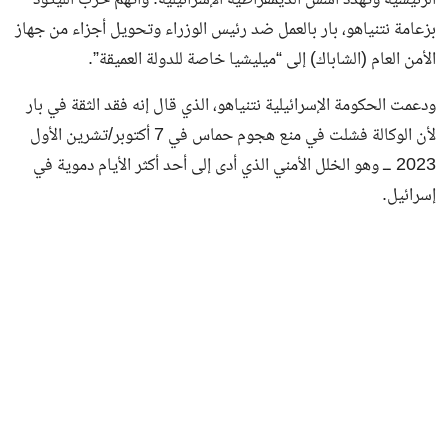
الرئيسية وتهدد أسس الديمقراطية الإسرائيلية. واتهم حزب الليكود
بزعامة نتنياهو، بار بالعمل ضد رئيس الوزراء وتحويل أجزاء من جهاز
الأمن العام (الشاباك) إلى “ميليشيا خاصة للدولة العميقة”.
ودعمت الحكومة الإسرائيلية نتنياهو، الذي قال إنه فقد الثقة في بار
لأن الوكالة فشلت في منع هجوم حماس في 7 أكتوبر/تشرين الأول
2023 ــ وهو الخلل الأمني الذي أدى إلى أحد أكثر الأيام دموية في
إسرائيل.