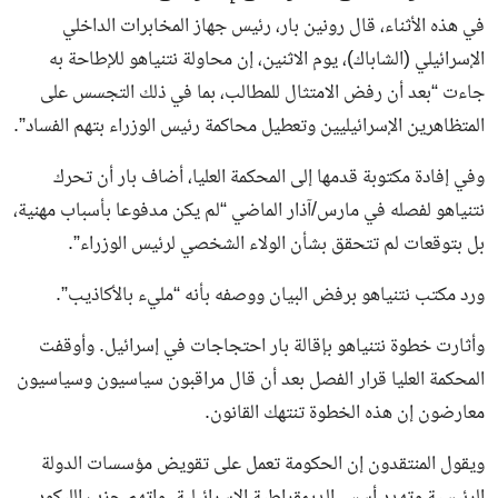
في هذه الأثناء، قال رونين بار، رئيس جهاز المخابرات الداخلي
الإسرائيلي (الشاباك)، يوم الاثنين، إن محاولة نتنياهو للإطاحة به
جاءت “بعد أن رفض الامتثال للمطالب، بما في ذلك التجسس على
المتظاهرين الإسرائيليين وتعطيل محاكمة رئيس الوزراء بتهم الفساد”.
وفي إفادة مكتوبة قدمها إلى المحكمة العليا، أضاف بار أن تحرك
نتنياهو لفصله في مارس/آذار الماضي “لم يكن مدفوعا بأسباب مهنية،
بل بتوقعات لم تتحقق بشأن الولاء الشخصي لرئيس الوزراء”.
ورد مكتب نتنياهو برفض البيان ووصفه بأنه “مليء بالأكاذيب”.
وأثارت خطوة نتنياهو بإقالة بار احتجاجات في إسرائيل. وأوقفت
المحكمة العليا قرار الفصل بعد أن قال مراقبون سياسيون وسياسيون
معارضون إن هذه الخطوة تنتهك القانون.
ويقول المنتقدون إن الحكومة تعمل على تقويض مؤسسات الدولة