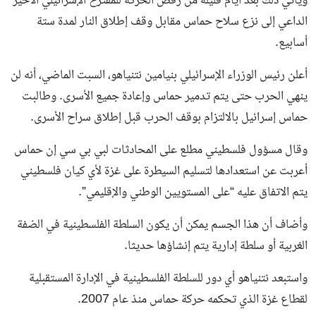
ويأتي ذلك بعد أيام قليلة من رفض الحركة للمقترح الإسرائيلي الأخير
الداعي إلى نزع سلاح حماس مقابل وقف إطلاق النار لمدة ستة
أسابيع.
أعلن رئيس الوزراء الإسرائيلي بنيامين نتنياهو، السبت الماضي، أنه لن
ينهي الحرب حتى يتم تدمير حماس وإعادة جميع الأسرى. وطالبت
حماس إسرائيل بالالتزام بوقف الحرب قبل إطلاق سراح الأسرى.
وقال مسؤول فلسطيني مطلع على المحادثات لبي بي سي إن حماس
أعربت عن استعدادها لتسليم السيطرة على غزة لأي كيان فلسطيني
يتم الاتفاق عليه “على المستويين الوطني والإقليمي”.
وأضاف أن هذا الجسم يمكن أن يكون السلطة الفلسطينية في الضفة
الغربية أو سلطة إدارية يتم إنشاؤها حديثا.
واستبعد نتنياهو أي دور للسلطة الفلسطينية في الإدارة المستقبلية
لقطاع غزة الذي تحكمه حركة حماس منذ عام 2007.