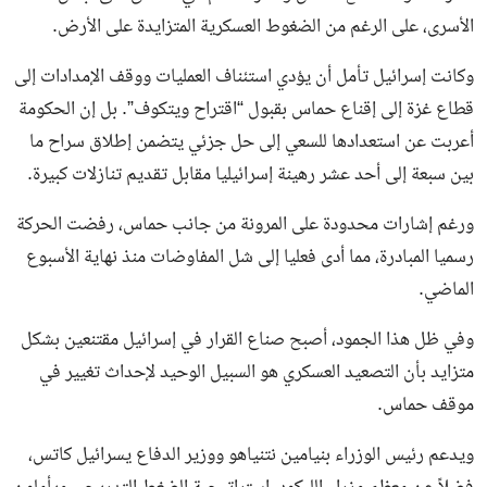
الأسرى، على الرغم من الضغوط العسكرية المتزايدة على الأرض.
وكانت إسرائيل تأمل أن يؤدي استئناف العمليات ووقف الإمدادات إلى
قطاع غزة إلى إقناع حماس بقبول “اقتراح ويتكوف”. بل إن الحكومة
أعربت عن استعدادها للسعي إلى حل جزئي يتضمن إطلاق سراح ما
بين سبعة إلى أحد عشر رهينة إسرائيليا مقابل تقديم تنازلات كبيرة.
ورغم إشارات محدودة على المرونة من جانب حماس، رفضت الحركة
رسميا المبادرة، مما أدى فعليا إلى شل المفاوضات منذ نهاية الأسبوع
الماضي.
وفي ظل هذا الجمود، أصبح صناع القرار في إسرائيل مقتنعين بشكل
متزايد بأن التصعيد العسكري هو السبيل الوحيد لإحداث تغيير في
موقف حماس.
ويدعم رئيس الوزراء بنيامين نتنياهو ووزير الدفاع يسرائيل كاتس،