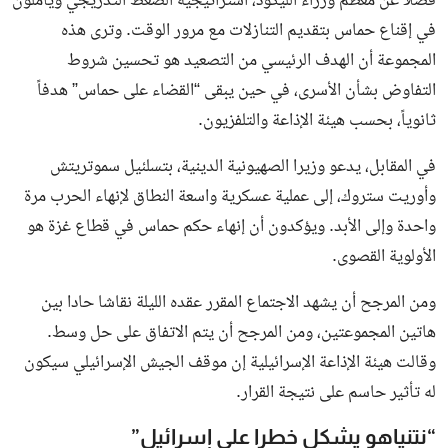
فضلاً عن معظم وزراء الليكود، استراتيجية الضغط التدريجي ويأملون
في إقناع حماس بتقديم التنازلات مع مرور الوقت. وترى هذه
المجموعة أن الهدف الرئيسي من التصعيد هو تحسين شروط
التفاوض بشأن الأسرى، في حين يبقى “القضاء على حماس” هدفاً
ثانوياً، بحسب هيئة الإذاعة والتلفزيون.
في المقابل، يدعو وزيرا الصهيونية الدينية، بتسلئيل سموتريتش
وأوريت ستروك، إلى عملية عسكرية واسعة النطاق لإنهاء الحرب مرة
واحدة وإلى الأبد. ويؤكدون أن إنهاء حكم حماس في قطاع غزة هو
الأولوية القصوى.
ومن المرجح أن يشهد الاجتماع المقرر عقده الليلة نقاشا حادا بين
هاتين المجموعتين، ومن المرجح أن يتم الاتفاق على حل وسط.
وقالت هيئة الإذاعة الإسرائيلية إن موقف الجيش الإسرائيلي سيكون
له تأثير حاسم على نتيجة القرار.
“نتنياهو يشكل خطرا على إسرائيل”