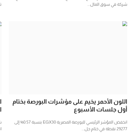
شركة في سوق المال...
تع
اللون الأحمر يخيم على مؤشرات البورصة بختام
أول جلسات الأسبوع
ا
انخفض المؤشر الرئيسي للبورصة المصرية EGX30 بنسبة 0.57% إلى
ش
29277 نقطة في ختام جل...
ان