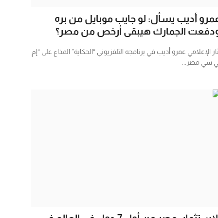
مرو أديب يسأل: لو جايب موبايل من بره
دفعت الجمارك هيبقى أرخص من مصر؟
ثار الإعلامي عمرو أديب في برنامجه التلفزيوني “الحكاية” المذاع على “إم
ي سي مصر...
الاستثمار: مصر من أول 7 دول في العالم في