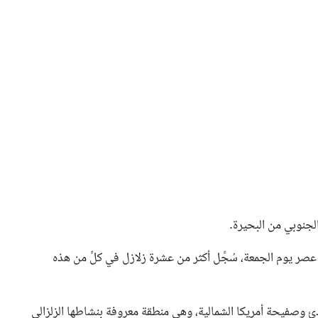
ر يوم الجمعة، سُجِّل أكثر من عشرة زلازل في كلٍّ من هذه
وصفيحة أمريكا الشمالية، وهي منطقة معروفة بنشاطها الزلزالي