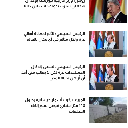
رويترز: وزير خارجية نيوزيلندا يؤكد أن
بلاده لن تعترف بدولة فلسطين حاليًا
الرئيس السيسي: نتألم لمعاناة أهالي
غزة ولكل متألم في أي مكان بالعالم
الرئيس السيسي: نسعى لإدخال
المساعدات غزة لكن لا يطلب مني أحد
أن أراهن بحياة المص...
الجيزة: تركيب أسوار خرسانية بطول
140 مترًا بشارع فيصل لمنع إلقاء
المخلفات