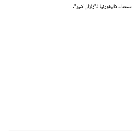
داد كاليفورنيا لـ”زلزال كبير”.