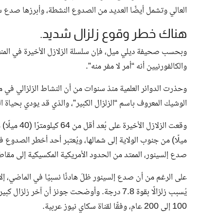
العالي وتشمل أيضًا العديد من الصدوع النشطة، وأبرزها صدع 
هناك خطر وقوع زلزال شديد.
وبحسب صحيفة ديلي ميل، فإن سلسلة الزلازل الأخيرة في المنطق
والكالفورنيين أنه “أمر لا مفر منه”.
وحذرت الدوائر العلمية منذ سنوات من أن النشاط الزلزالي في م
الوشيك المعروف باسم “الزلزال الكبير”، والذي قد يودي بحياة
صدع إلسينور، الممتد من الحدود الأمريكية المكسيكية إلى مقاط
على الرغم من أن صدع إلسينور ظلّ هادئًا نسبيًا في الماضي، إل
100 إلى 200 عام، وفقًا لقناة سكاي نيوز عربية.