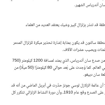
سان أندرياس الشهير.
ة قد تنذر بزلزال كبير وشيك يعتقد العديد من العلماء
نطقة سالتون قد يكون بمثابة إشارة تحذير مبكرة للزلزال المدمر
 المئات ويصيب عشرات الآلاف.
وقعت الزلازل الأخيرة على بُعد أقل من 64 كيلومترًا (40 ميلًا) من صدع سان أندرياس، الذي يمتد لمسافة 1200 كيلومتر (750
ميلًا) من جنوب الولاية إلى شمالها، ويُعتبر أحد أخطر الصدوع في العالم. كما وُجدت على بُعد حوالي 80 كيلومترًا (50 ميلًا) من
عة سان دييغو.
ا أن عالمة الزلازل لوسي جونز حذّرت في أبريل الماضي من أنه قد
يُسبب زلزالًا بقوة 7.8 درجة. وأوضحت جونز أن آخر زلزال كبير على الصدع وقع عام 1910، وأن دورة النشاط الزلزالي تتكرر كل