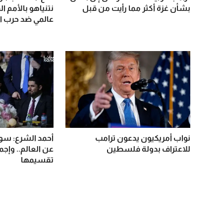
بشأن غزة أكثر مما رأيت من قبل
نتنياهو بالأمم ا
عالمي ضد حرب ال
نواب أمريكيون يدعون ترامب
أحمد الشرع: سور
للاعتراف بدولة فلسطين
عن العالم.. وإج
تقسيمها