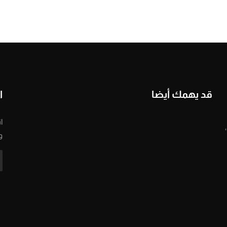
قد يهمك أيضا
ا
ا
و